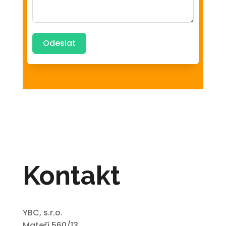
Odeslat
Kontakt
YBC, s.r.o.
Mateří 560/13