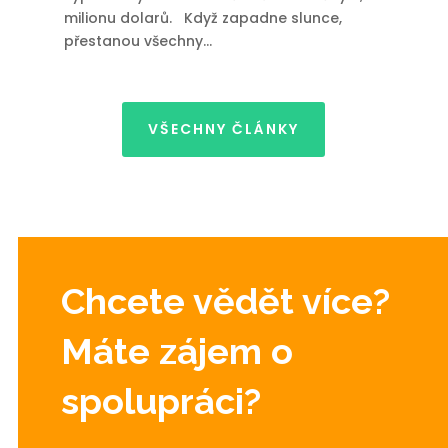
milionu dolarů. Když zapadne slunce,
přestanou všechny...
VŠECHNY ČLÁNKY
Chcete vědět více?
Máte zájem o
spolupráci?