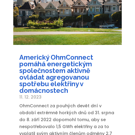
Americký OhmConnect
pomáhá energetickým
společnostem aktivně
ovládat agregovanou
spotřebu elektřiny v
domácnostech
11. 12. 2023
OhmConnect za pouhých devět dní v
období extrémně horkých dnů od 31. srpna
do 8. září 2022 dopomohl tomu, aby se
nespotřebovalo 1,5 GWh elektřiny a za to
vyplatil svým aktivním členům odměny 2,7