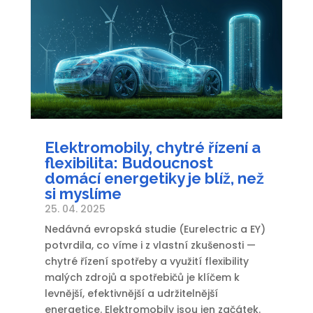
Elektromobily, chytré řízení a
flexibilita: Budoucnost
domácí energetiky je blíž, než
si myslíme
25. 04. 2025
Nedávná evropská studie (Eurelectric a EY)
potvrdila, co víme i z vlastní zkušenosti —
chytré řízení spotřeby a využití flexibility
malých zdrojů a spotřebičů je klíčem k
levnější, efektivnější a udržitelnější
energetice. Elektromobily jsou jen začátek.