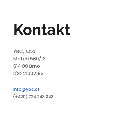
Kontakt
YBC, s.r.o.
Mateří 560/13
614 00 Brno
IČO 21002193
info@ybc.cz