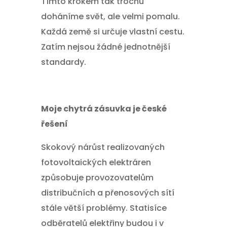
Tímto krokem tak trochu
doháníme svět, ale velmi pomalu.
Každá země si určuje vlastní cestu.
Zatím nejsou žádné jednotnější
standardy.
Moje chytrá zásuvka je české
řešení
Skokový nárůst realizovaných
fotovoltaických elektráren
způsobuje provozovatelům
distribučních a přenosových sítí
stále větší problémy. Statisíce
odběratelů elektřiny budou i v