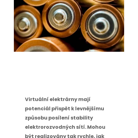
Virtuální elektrárny mají
potenciál přispět k levnějšímu
způsobu posílení stability
elektrorozvodných sítí. Mohou
být realizovány tak rychle, jak