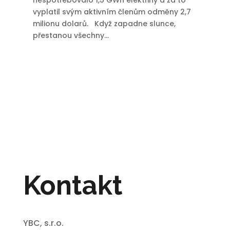
nespotřebovalo 1,5 GWh elektřiny a za to
vyplatil svým aktivním členům odměny 2,7
milionu dolarů. Když zapadne slunce,
přestanou všechny...
Kontakt
YBC, s.r.o.