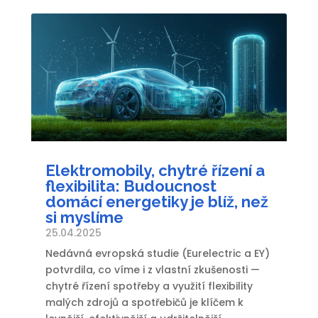
Elektromobily, chytré řízení a
flexibilita: Budoucnost
domácí energetiky je blíž, než
si myslíme
25.04.2025
Nedávná evropská studie (Eurelectric a EY)
potvrdila, co víme i z vlastní zkušenosti —
chytré řízení spotřeby a využití flexibility
malých zdrojů a spotřebičů je klíčem k