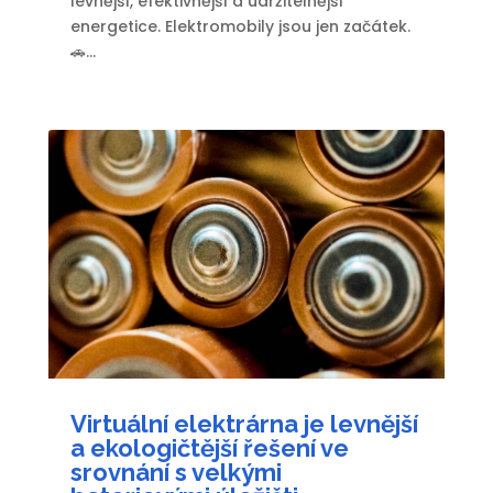
levnější, efektivnější a udržitelnější
energetice. Elektromobily jsou jen začátek.
🚗...
Virtuální elektrárna je levnější
a ekologičtější řešení ve
srovnání s velkými