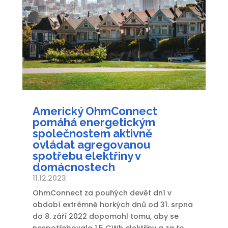
Americký OhmConnect
pomáhá energetickým
společnostem aktivně
ovládat agregovanou
spotřebu elektřiny v
domácnostech
11.12.2023
OhmConnect za pouhých devět dní v
období extrémně horkých dnů od 31. srpna
do 8. září 2022 dopomohl tomu, aby se