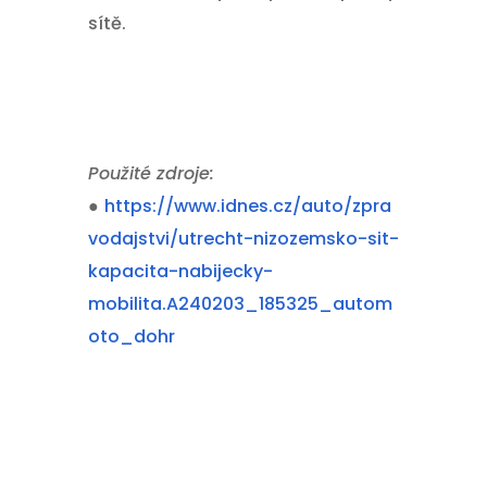
sítě.
Použité zdroje:
●
https://www.idnes.cz/auto/zpra
vodajstvi/utrecht-nizozemsko-sit-
kapacita-nabijecky-
mobilita.A240203_185325_autom
oto_dohr