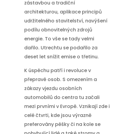
zástavbou a tradiční
architekturou, aplikace principů
udržitelného stavitelství, navýšení
podílu obnovitelných zdrojů
energie. To vše se tady velmi
dařilo. Utrechtu se podařilo za
deset let snížit emise o třetinu.
K úspěchu patří i revoluce v
přepravě osob. S omezením a
zákazy vjezdu osobních
automobilů do centra tu začali
mezi prvními v Evropě. Vznikají zde i
celé čtvrti, kde jsou výrazně
preferovány pěšky či na kole se
pohybující lidé a také stromy a