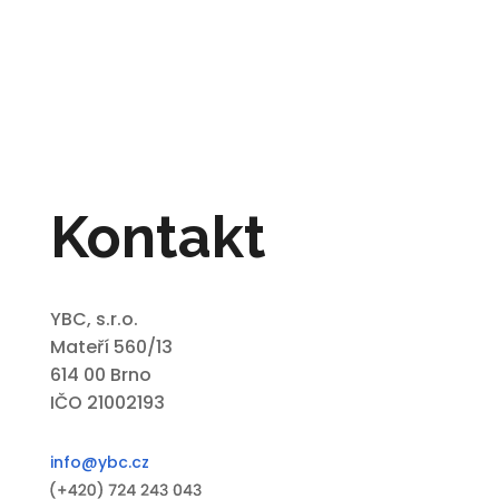
Kontakt
YBC, s.r.o.
Mateří 560/13
614 00 Brno
IČO 21002193
info@ybc.cz